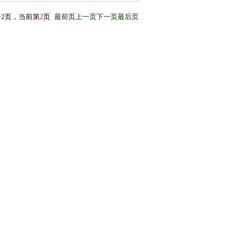
分2页，当前第
2
页
最前页
上一页
下一页
最后页