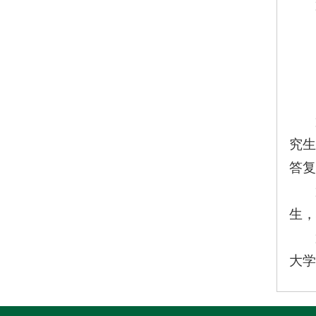
究生
答复
生，
大学