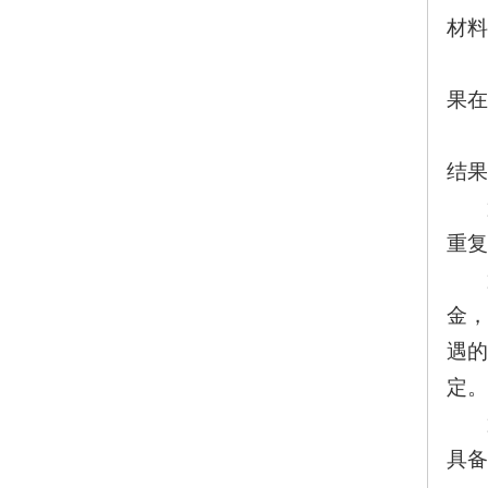
材料
果在
结果
重复
金，
遇的
定。
具备