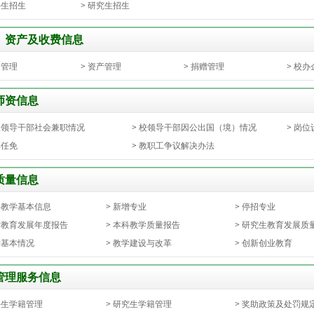
科生招生
>
研究生招生
、资产及收费信息
务管理
>
资产管理
>
捐赠管理
>
校办
师资信息
级领导干部社会兼职情况
>
校领导干部因公出国（境）情况
>
岗位
部任免
>
教职工争议解决办法
质量信息
科教学基本信息
>
新增专业
>
停招专业
术教育发展年度报告
>
本科教学质量报告
>
研究生教育发展质
学基本情况
>
教学建设与改革
>
创新创业教育
管理服务信息
科生学籍管理
>
研究生学籍管理
>
奖助政策及处罚规