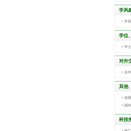
学风
>
学
学位
>
学
对外
>
合
其他
>
巡
>
国
科技
>
推