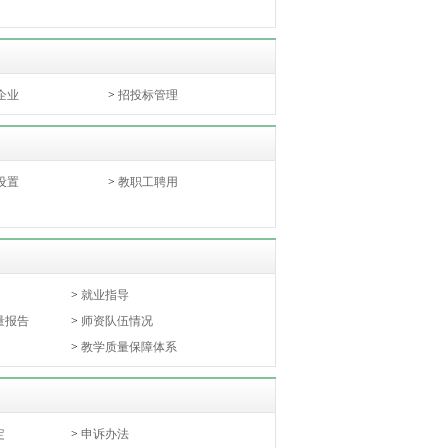
企业
>
招投标管理
设置
>
教职工聘用
>
就业指导
量报告
>
师资队伍情况
>
教学质量保障体系
定
>
申诉办法