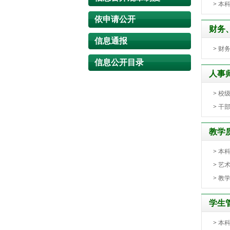
>
本
依申请公开
财务
信息通报
>
财
信息公开目录
人事
>
校
>
干
教学
>
本
>
艺
>
教
学生
>
本