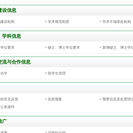
建设信息
风建设机构
>
学术规范制度
>
学术不端查处机制
、学科信息
士学位要求
>
硕士、博士学位要求
>
新增硕士、博士学
交流与合作信息
作办学
>
留学生管理
视组意见反馈
>
应急预案
>
预警信息及处置情
内公务接待
推广
广成果
>
试验站介绍