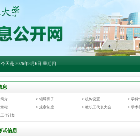
 今天是
2026年8月6日 星期四
信息
校简介
>
领导班子
>
机构设置
>
学科
校章程
>
规章制度
>
教职工代表大会
>
学术
度工作计划
考试信息