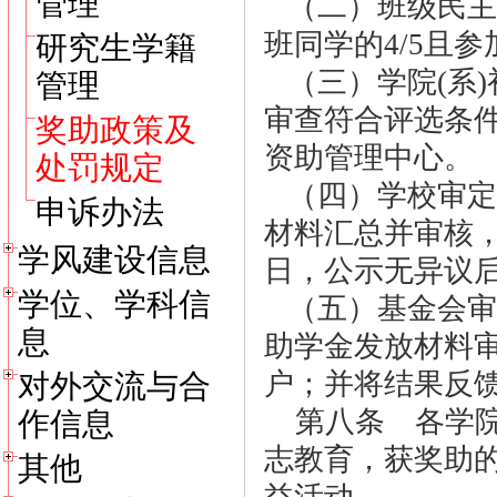
管理
（二）班级民主
班同学的4/5且
研究生学籍
（三）学院(系)
管理
审查符合评选条
奖助政策及
资助管理中心。
处罚规定
（四）学校审定
申诉办法
材料汇总并审核
学风建设信息
日，公示无异议
学位、学科信
（五）基金会审
息
助学金发放材料
户；并将结果反
对外交流与合
第八条 各学院
作信息
志教育，获奖助
其他