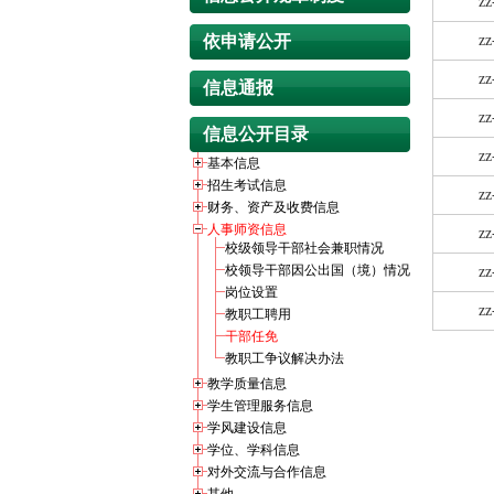
zz
依申请公开
zz
zz
信息通报
zz
信息公开目录
zz
基本信息
招生考试信息
zz
财务、资产及收费信息
人事师资信息
zz
校级领导干部社会兼职情况
校领导干部因公出国（境）情况
zz
岗位设置
zz
教职工聘用
干部任免
教职工争议解决办法
教学质量信息
学生管理服务信息
学风建设信息
学位、学科信息
对外交流与合作信息