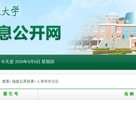
 今天是
2026年8月6日 星期四
：
首页
»
信息公开目录
» 人事师资信息
索 引 号
名 称