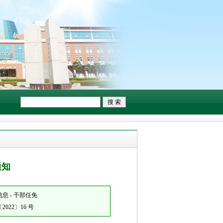
通知
息 - 干部任免
022〕16 号