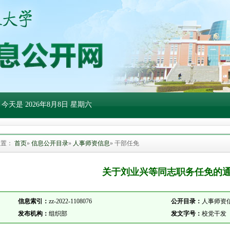
 今天是
2026年8月8日 星期六
位置：
首页
»
信息公开目录
»
人事师资信息
» 干部任免
关于刘业兴等同志职务任免的
信息索引：
zz-2022-1108076
公开目录：
人事师资信
发布机构：
组织部
发文字号：
校党干发〔2