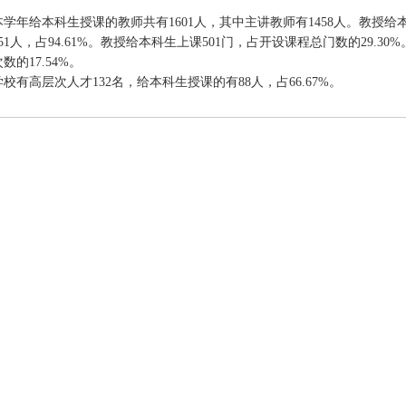
年给本科生授课的教师共有1601人，其中主讲教师有1458人。教授给本
51人，占94.61%。教授给本科生上课501门，占开设课程总门数的29.3
数的17.54%。
高层次人才132名，给本科生授课的有88人，占66.67%。