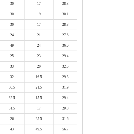
30
17
28.8
30
19
30.1
30
17
28.8
24
21
27.6
49
24
36.0
25
23
29.4
33
20
32.5
32
16.5
29.8
30.5
21.5
31.9
32.5
15.5
29.4
31.5
17
29.8
26
25.5
31.6
43
49.5
56.7