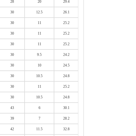
28
20
29.4
30
12.5
26.1
30
11
25.2
30
11
25.2
30
11
25.2
30
9.5
24.2
30
10
24.5
30
10.5
24.8
30
11
25.2
30
10.5
24.8
43
6
30.1
39
7
28.2
42
11.5
32.8