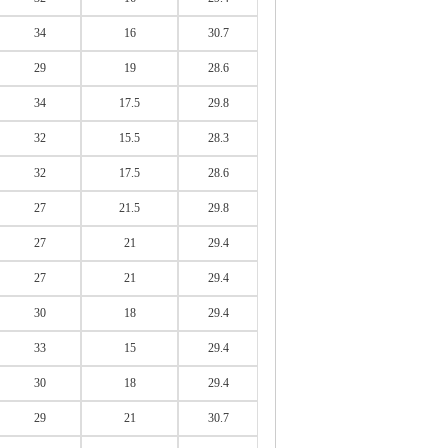
34
16
30.7
29
19
28.6
34
17.5
29.8
32
15.5
28.3
32
17.5
28.6
27
21.5
29.8
27
21
29.4
27
21
29.4
30
18
29.4
33
15
29.4
30
18
29.4
29
21
30.7