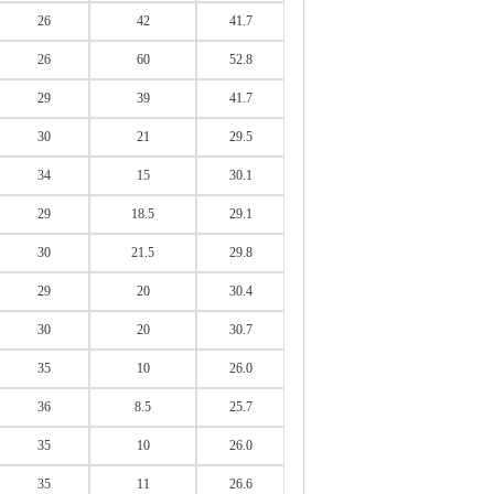
26
42
41.7
26
60
52.8
29
39
41.7
30
21
29.5
34
15
30.1
29
18.5
29.1
30
21.5
29.8
29
20
30.4
30
20
30.7
35
10
26.0
36
8.5
25.7
35
10
26.0
35
11
26.6